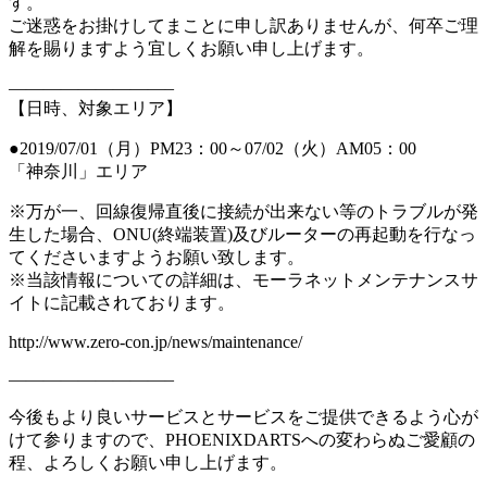
す。
ご迷惑をお掛けしてまことに申し訳ありませんが、何卒ご理
解を賜りますよう宜しくお願い申し上げます。
—————————–
【日時、対象エリア】
●2019/07/01（月）PM23：00～07/02（火）AM05：00
「
神奈川
」エリア
※万が一、回線復帰直後に接続が出来ない等のトラブルが発
生した場合、ONU(終端装置)及びルーターの再起動を行なっ
てくださいますようお願い致します。
※当該情報についての詳細は、モーラネットメンテナンスサ
イトに記載されております。
http://www.zero-con.jp/news/maintenance/
—————————–
今後もより良いサービスとサービスをご提供できるよう心が
けて参りますので、PHOENIXDARTSへの変わらぬご愛顧の
程、よろしくお願い申し上げます。